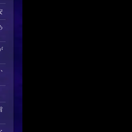
安
あ
が
い
言
な