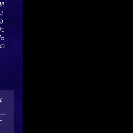
想
ま
き
た
伝
の
な
て