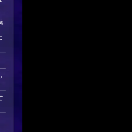
葉
に
っ
結