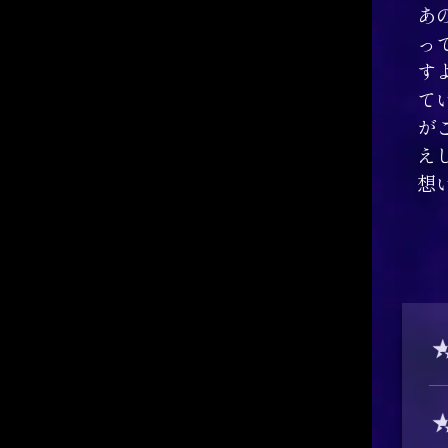
あ
っ
す
て
が
え
想