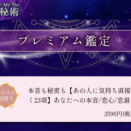
本音も秘密も【あの人に気持ち直接
く23項】あなたへの本音/恋心/恋最
3590円(税