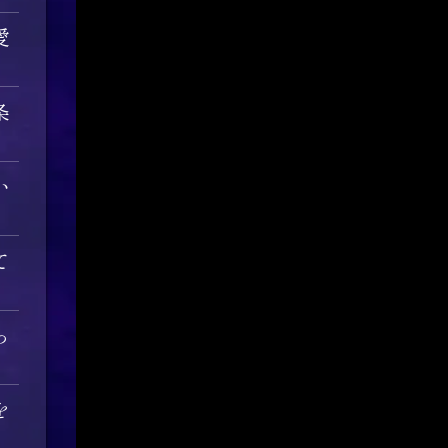
愛
条
い
て
っ
を