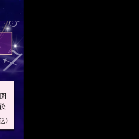
聞
後
込)