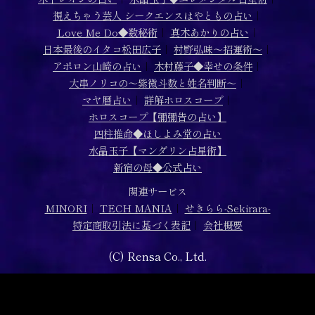
視えちゃう芸人 シークエンスはやともの占い
｜
Love Me Do◆数秘術
｜
真木あかりの占い
｜
日本最後のイタコ松田広子
｜
村野弘味～招運術～
｜
アポロン山崎の占い
｜
木村藤子◆幸せの条件
｜
大串ノリコの～紫微斗数と姓名判断～
｜
マヤ暦占い
｜
詳解ホロスコープ
｜
ホロスコープ【彌彌告の占い】
四柱推命◆ほしよみ堂の占い
水晶玉子【マンダリン占星術】
新宿の母◆公式占い
関連サービス
MINORI
｜
TECH MANIA
｜
せきらら-Sekirara-
特定商取引法に基づく表記
｜
会社概要
(C) Rensa Co., Ltd.