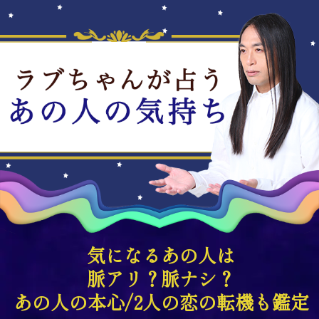
気になるあの人は
脈アリ？脈ナシ？
あの人の本心/2人の恋の転機も鑑定