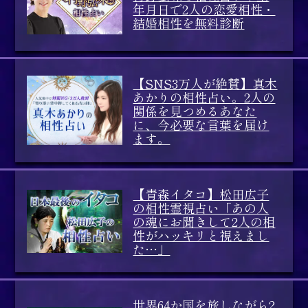
年月日で2人の恋愛相性・
結婚相性を無料診断
【SNS3万人が絶賛】真木
あかりの相性占い。2人の
関係を見つめるあなた
に、今必要な言葉を届け
ます。
【青森イタコ】松田広子
の相性霊視占い「あの人
の魂にお聞きして2人の相
性がハッキリと視えまし
た…」
世界64か国を旅しながら2