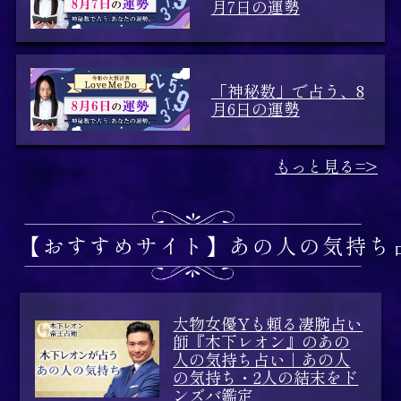
月7日の運勢
「神秘数」で占う、8
月6日の運勢
もっと見る=>
【おすすめサイト】あの人の気持ち
大物女優Yも頼る凄腕占い
師『木下レオン』のあの
人の気持ち占い｜あの人
の気持ち・2人の結末をド
ンズバ鑑定