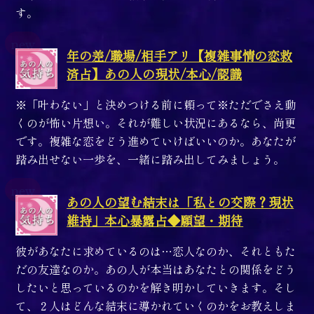
す。
年の差/職場/相手アリ【複雑事情の恋救
済占】あの人の現状/本心/認識
※「叶わない」と決めつける前に頼って※ただでさえ動
くのが怖い片想い。それが難しい状況にあるなら、尚更
です。複雑な恋をどう進めていけばいいのか。あなたが
踏み出せない一歩を、一緒に踏み出してみましょう。
あの人の望む結末は「私との交際？現状
維持」本心暴露占◆願望・期待
彼があなたに求めているのは…恋人なのか、それともた
だの友達なのか。あの人が本当はあなたとの関係をどう
したいと思っているのかを解き明かしていきます。そし
て、２人はどんな結末に導かれていくのかをお教えしま