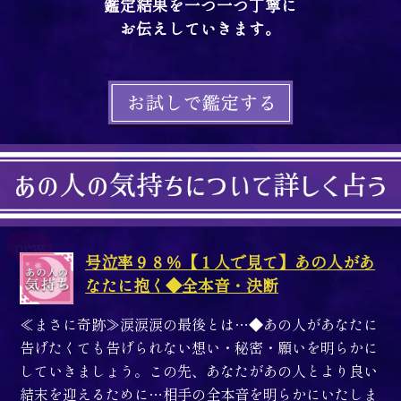
鑑定結果を一つ一つ丁寧に
お伝えしていきます。
号泣率９８％【１人で見て】あの人があ
なたに抱く◆全本音・決断
≪まさに奇跡≫涙涙涙の最後とは…◆あの人があなたに
告げたくても告げられない想い・秘密・願いを明らかに
していきましょう。この先、あなたがあの人とより良い
結末を迎えるために…相手の全本音を明らかにいたしま