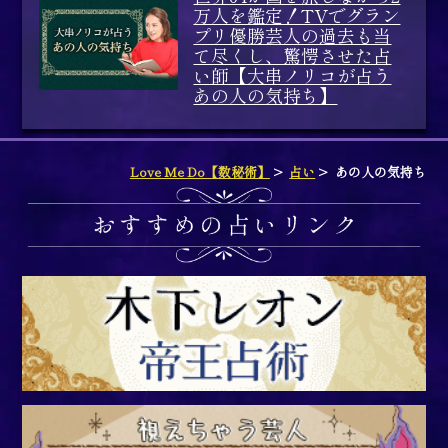
万人を鑑定！TVでグラン
プリ優勝芸人の過去も当
て尽くし、驚愕させた占
い師【大串ノリコが占う
あの人の気持ち】
Love Me Do【数秘術】
占い
あの人の気持ち