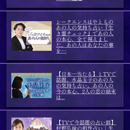
シークエンスはやともの
あの人の気持ち占い『生
き霊チェック』であの人
の本心、全て視えまし
た。あの人はあなたの事
を…
【日本一当たる】とTVで
話題。水晶玉子のあの人
の気持ち占い。あの人の
今の本心、2人の恋の結末
は...
【TVで今話題の占い師】
村野弘味の相性占い｜生