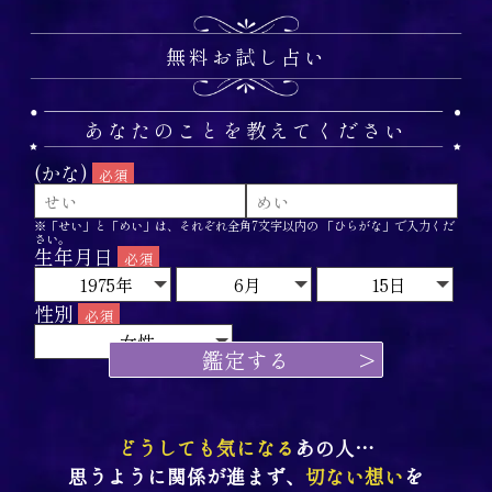
無料お試し占い
あなたのことを教えてください
(かな)
必須
※「せい」と「めい」は、それぞれ
全角7文字以内
の 「ひらがな」で入力くだ
さい。
生年月日
必須
1975年
6月
15日
性別
必須
女性
鑑定する
どうしても気になる
あの人…
思うように関係が進まず、
切ない想い
を