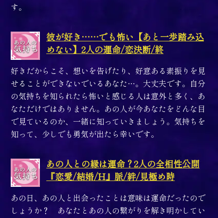
す。
彼が好き……でも怖い【あと一歩踏み込
めない】2人の運命/恋決断/終
好きだからこそ、想いを告げたり、好意ある素振りを見
せることができないでいるあなた…。大丈夫です。自分
の気持ちを知られたら怖いと感じる人は意外と多く、あ
なただけではありません。あの人が今あなたをどんな目
で見ているのか、一緒に知っていきましょう。気持ちを
知って、少しでも勇気が出たら幸いです。
あの人との縁は運命？2人の全相性公開
『恋愛/結婚/H』脈/絆/見極め時
あの日、あの人と出会ったことは意味は運命だったので
しょうか？ あなたとあの人の繋がりを解き明かしてい