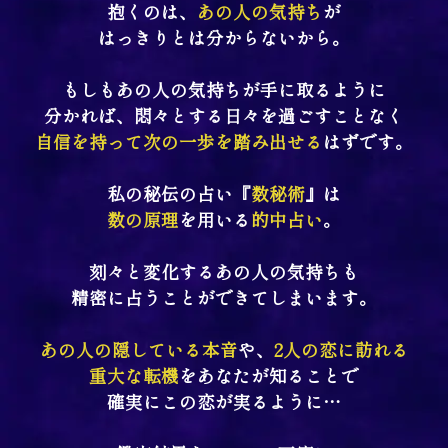
抱くのは、
あの人の気持ち
が
はっきりとは分からないから。
もしもあの人の気持ちが手に取るように
分かれば、悶々とする日々を過ごすことなく
自信を持って次の一歩を踏み出せる
はずです。
私の秘伝の占い『
数秘術
』は
数の原理
を用いる
的中占い
。
刻々と変化するあの人の気持ちも
精密に占うことができてしまいます。
あの人の隠している本音
や、
2人の恋に訪れる
重大な転機
をあなたが知ることで
確実にこの恋が実るように…