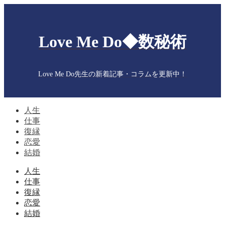
Love Me Do◆数秘術
Love Me Do先生の新着記事・コラムを更新中！
人生
仕事
復縁
恋愛
結婚
人生
仕事
復縁
恋愛
結婚