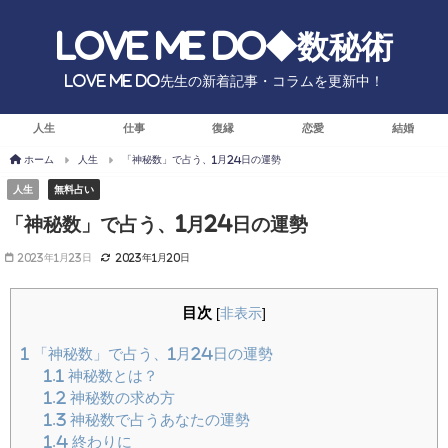
Love Me Do◆数秘術
Love Me Do先生の新着記事・コラムを更新中！
人生
仕事
復縁
恋愛
結婚
ホーム
人生
「神秘数」で占う、1月24日の運勢
人生
無料占い
「神秘数」で占う、1月24日の運勢
2023年1月23日
2023年1月20日
目次
[
非表示
]
1
「神秘数」で占う、1月24日の運勢
1.1
神秘数とは？
1.2
神秘数の求め方
1.3
神秘数で占うあなたの運勢
1.4
終わりに