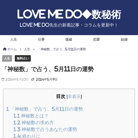
Love Me Do◆数秘術
Love Me Do先生の新着記事・コラムを更新中！
人生
仕事
復縁
恋愛
結婚
ホーム
人生
「神秘数」で占う、5月11日の運勢
人生
無料占い
「神秘数」で占う、5月11日の運勢
2024年5月10日
2024年5月9日
目次
[
非表示
]
1
「神秘数」で占う、5月11日の運勢
1.1
神秘数とは？
1.2
神秘数の求め方
1.3
神秘数で占うあなたの運勢
1.4
終わりに