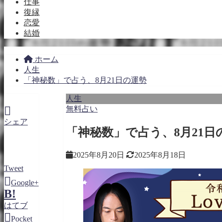
仕事
復縁
恋愛
結婚
ホーム
人生
「神秘数」で占う、8月21日の運勢
人生
無料占い
シェア
「神秘数」で占う、8月21日
2025年8月20日
2025年8月18日
Tweet
Google+
B!
はてブ
Pocket