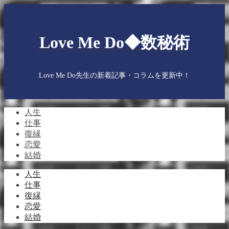
Love Me Do◆数秘術
Love Me Do先生の新着記事・コラムを更新中！
人生
仕事
復縁
恋愛
結婚
人生
仕事
復縁
恋愛
結婚