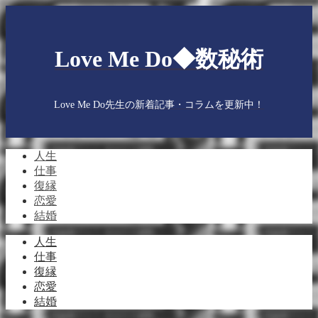
Love Me Do◆数秘術
Love Me Do先生の新着記事・コラムを更新中！
人生
仕事
復縁
恋愛
結婚
人生
仕事
復縁
恋愛
結婚