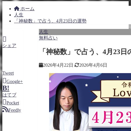
ホーム
人生
「神秘数」で占う、4月23日の運勢
人生
無料占い
シェア
「神秘数」で占う、4月23日
2026年4月22日
2026年4月6日
Tweet
Google+
B!
はてブ
Pocket
Feedly