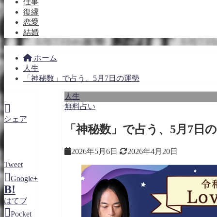
仕事
復縁
恋愛
結婚
ホーム
人生
「神秘数」で占う、5月7日の運勢
人生
無料占い
シェア
「神秘数」で占う、5月7日
2026年5月6日
2026年4月20日
Tweet
Google+
B!
はてブ
Pocket