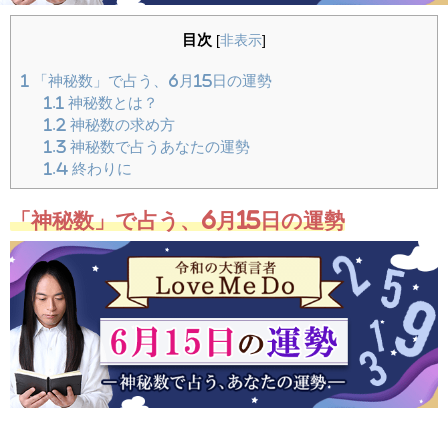
目次
[
非表示
]
1
「神秘数」で占う、6月15日の運勢
1.1
神秘数とは？
1.2
神秘数の求め方
1.3
神秘数で占うあなたの運勢
1.4
終わりに
「神秘数」で占う、6月15日の運勢