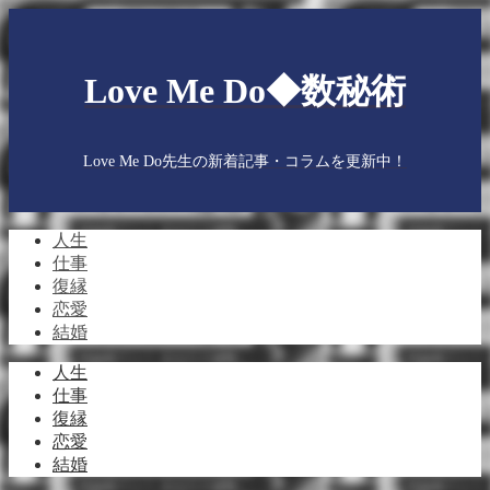
Love Me Do◆数秘術
Love Me Do先生の新着記事・コラムを更新中！
人生
仕事
復縁
恋愛
結婚
人生
仕事
復縁
恋愛
結婚