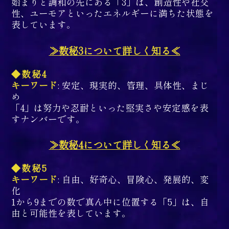
始まりと調和の先にある「3」は、創造性や社交
性、ユーモアといったエネルギーに満ちた状態を
表しています。
≫数秘3について詳しく知る≪
◆数秘4
キーワード
: 安定、現実的、管理、具体性、まじ
め
「4」は努力や忍耐といった堅実さや安定感を表
すナンバーです。
≫数秘4について詳しく知る≪
◆数秘5
キーワード
: 自由、好奇心、冒険心、発展的、変
化
1から9までの数で真ん中に位置する「5」は、自
由と可能性を表しています。