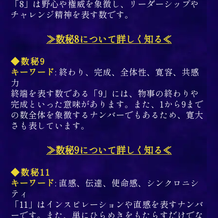
「8」は野心や権威を象徴し、リーダーシップや
チャレンジ精神を表す数です。
≫数秘8について詳しく知る≪
◆数秘9
キーワード
: 終わり、完成、全体性、寛容、共感
力
終端を表す数である「9」には、物事の終わりや
完成といった意味があります。また、1から9まで
の数全体を象徴するナンバーでもあるため、寛大
さも表しています。
≫数秘9について詳しく知る≪
◆数秘11
キーワード
: 直感、伝達、使命感、シンクロニシ
ティ
「11」はインスピレーションや直感を表すナンバ
ーです。また、単にひらめきをもたらすだけでな