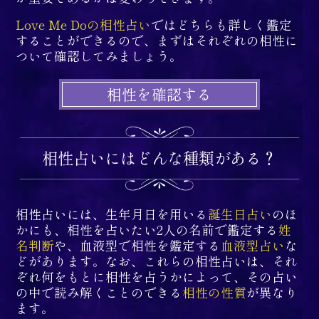
Love Me Doの相性占い
ではどちらも詳しく鑑定
することができるので、まずはそれぞれの相性に
ついて確認してみましょう。
相性を確認する
相性占いにはどんな種類がある？
相性占いには、生年月日を用いる
誕生日占い
のほ
かにも、相性を占いたい2人の名前で鑑定する
姓
名判断
や、血液型で相性を鑑定する
血液型占い
な
どがあります。なお、これらの相性占いは、それ
ぞれ何をもとに相性を占うかによって、その占い
の中で読み解くことのできる
相性の性質
が異なり
ます。