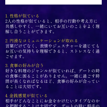
1. 性格が似ている
2人の性格が似ていると、相手の行動や考え方に
共感しやすく、一緒にいてお互いのことをよく理
解し合うことができます。
2. 円滑なコミュニケーションが取れる
言葉だけでなく、表情やジェスチャーを通じても
お互いの気持ちを理解できると、ストレスなく過
ごせます。
3. 食事の好みが合う
好きな料理のジャンルが似ていれば、デートの時
の食事に困ることがありません。一緒に過ごす時
間が長くなればなるほど、食事の好みが合ってい
ることは大切です。
4. 金銭感覚が似ている
相手がどんなことにお金をかけたいタイプなのか
を把握することは大切です。デートの時に相手の