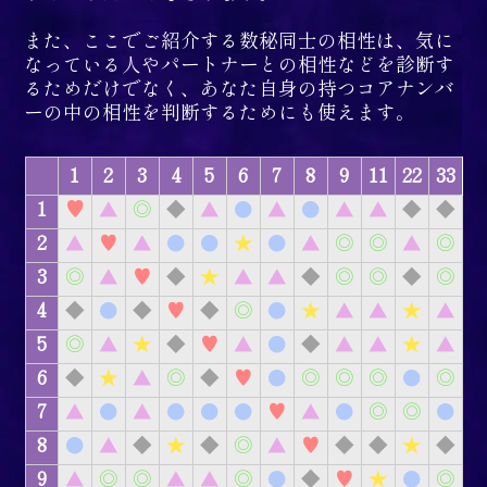
また、ここでご紹介する数秘同士の相性は、気に
なっている人やパートナーとの相性などを診断す
るためだけでなく、あなた自身の持つコアナンバ
ーの中の相性を判断するためにも使えます。
1
2
3
4
5
6
7
8
9
11
22
33
1
♥
▲
◎
◆
▲
●
▲
●
▲
▲
◆
◆
2
▲
♥
▲
●
●
★
●
▲
◎
◎
▲
◎
3
◎
▲
♥
◆
★
▲
▲
◆
◎
◎
◆
◎
4
◆
●
◆
♥
◆
◎
●
★
▲
▲
★
▲
5
◎
▲
★
◆
♥
▲
●
◆
▲
▲
★
▲
6
◆
★
▲
◎
◆
♥
●
◎
◎
◎
●
◎
7
▲
●
▲
●
●
●
♥
▲
●
◎
◎
●
8
●
▲
◆
★
◆
◎
▲
♥
◆
◆
★
◆
9
▲
◎
◎
▲
▲
◎
●
◆
♥
★
●
◎