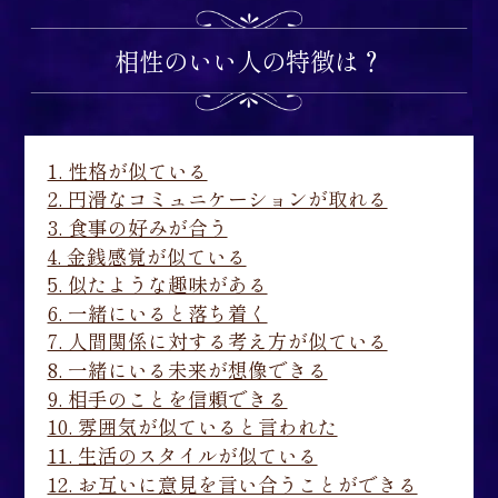
相性のいい人の特徴は？
1. 性格が似ている
2. 円滑なコミュニケーションが取れる
3. 食事の好みが合う
4. 金銭感覚が似ている
5. 似たような趣味がある
6. 一緒にいると落ち着く
7. 人間関係に対する考え方が似ている
8. 一緒にいる未来が想像できる
9. 相手のことを信頼できる
10. 雰囲気が似ていると言われた
11. 生活のスタイルが似ている
12. お互いに意見を言い合うことができる