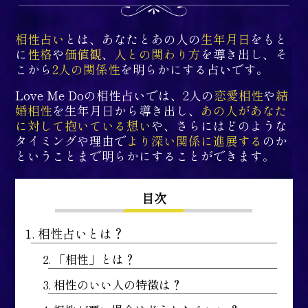
相性占い
とは、あなたとあの人の
生年月日
をもと
に
性格
や
価値観
、
人との関わり方
を導き出し、そ
こから
2人の関係性
を明らかにする占いです。
Love Me Doの相性占いでは、2人の
恋愛相性
や
結
婚相性
を生年月日から導き出し、
あの人があなた
に対して抱いている想い
や、さらにはどのような
タイミングや理由で
より深い関係に進展する
のか
ということまで明らかにすることができます。
目次
1. 相性占いとは？
2. 「相性」とは？
3. 相性のいい人の特徴は？