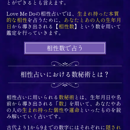
とができるとも言えます。
Love Me Doの相性占いでは、
生まれ持った本質
的な相性
を占うために、
あなたとあの人の生年月
日
から導き出される【
相性数
】という数を用いて
鑑定を行っていきます。
相性数で占う
相性占いにおける数秘術とは？
相性占いに用いられる
数秘術
とは、生年月日や名
前から導き出される「
数
」を用いて、あなたやあ
の人の
生まれ持った個性
や
運命
といったものを読
み解いていく占いです。
古代より1から9までの数字にはそれぞれに
隠され