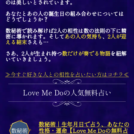
のは美しいとされています。
あなたとあの人の誕生日の組み合わせについては
どうでしょうか？
数秘術で読み解けば2人の相性は数の法則の下に精
密に導かれます。そして
あの人の気持ち
、
2人が迎
える結末
さえも…
さあ、2人が生まれ持つ
数だけが奏でる物語
を紐解
いていきましょう。
≫今すぐ好きな人との相性を占いたい方はコチラ≪
Love Me Doの人気無料占い
数秘術｜生年月日で占う、あなたの
性格・運命【Love Me Doの無料占