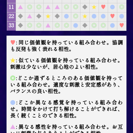
11
▲
◎
◎
▲
▲
◎
◎
◆
★
♥
●
◎
22
◆
▲
◆
★
◆
●
◎
★
●
●
♥
●
33
◆
◎
◎
▲
◎
◎
●
◆
◎
◎
●
♥
♥
: 同じ価値観を持っている組み合わせ。協調
も反発も強く表れる相性。
★
: 似ている価値観を持っている組み合わせ。
刺激は少ないが、居心地のよい相性。
◎
:どこか通ずるところのある価値観を持って
いる組み合わせ。適度な刺激と安定感があり、
バランスの良い相性。
●
:どこか異なる感覚を持っている組み合わ
せ。時間をかけて打ち解けることができれば、
長く続くことのできる相性。
▲
: 異なる感性を持っている組み合わせ。お互