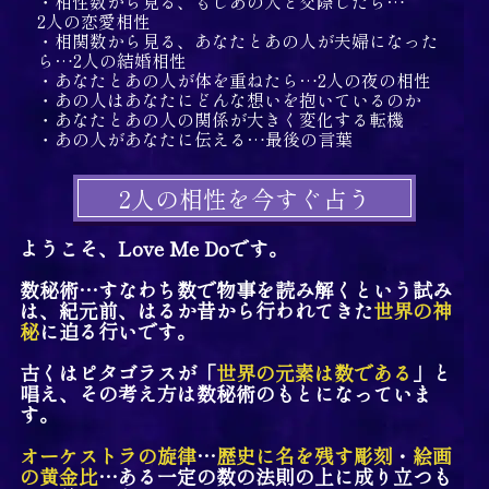
・相性数から見る、もしあの人と交際したら…
2人の恋愛相性
・相関数から見る、あなたとあの人が夫婦になった
ら…2人の結婚相性
・あなたとあの人が体を重ねたら…2人の夜の相性
・あの人はあなたにどんな想いを抱いているのか
・あなたとあの人の関係が大きく変化する転機
・あの人があなたに伝える…最後の言葉
2人の相性を今すぐ占う
ようこそ、Love Me Doです。
数秘術…すなわち数で物事を読み解くという試み
は、紀元前、はるか昔から行われてきた
世界の神
秘
に迫る行いです。
古くはピタゴラスが「
世界の元素は数である
」と
唱え、その考え方は数秘術のもとになっていま
す。
オーケストラの旋律
…
歴史に名を残す彫刻
・
絵画
の黄金比
…ある一定の数の法則の上に成り立つも