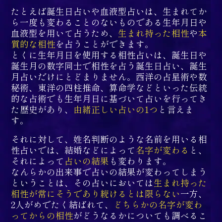
たとえば誕生日占いや血液型占いは、生まれてか
ら一度も変わることのないものである生年月日や
血液型を用いて占うため、
生まれ持った相性
や
本
質的な相性
を占うことができます。
とくに生年月日を使用する相性占いは、誕生日や
誕生月の数字同士で相性を占う誕生日占い、誕生
月占いだけにとどまりません。西洋の占星術や数
秘術、東洋の四柱推命、算命学などといった伝統
的な占術でも生年月日に基づいて占いを行ってき
た歴史があり、
由緒正しい占いの1つ
と言えま
す。
それに対して、姓名判断のような名前を用いる相
性占いでは、結婚などによって
名字が変わる
と、
それによって
占いの結果
も変わります。
なんらかの出来事で占いの結果が変わってしまう
ということは、その占いにおいては
生まれ持った
相性が常にそうであり続けるとは限らない
一方、
2人がめでたく結ばれて、
どちらかの名字が変わ
ってからの相性
がどうなるかについても調べるこ