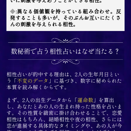
いに刺激を与えあうことができる相性。
◆
:異なる価値観を持っている組み合わせ。反
発することも多いが、そのぶんお互いにたくさ
んの刺激を与えられる相性。
数秘術で占う相性占いはなぜ当たる？
相性占いが的中する理由は、2人の生年月日とい
う「
不変のデータ
」に基づき、数字に秘められた
本質を読み解くからです。
まず、2人の出生データから「
運命数
」を算出
し、あなたとあの人の生まれ持った性格を占いま
す。その性質を緻密に掛け合わせることで、恋愛
相性はもちろん、結婚相性や夜の相性、さらには
恋が進展する具体的なタイミングや、あの人が今