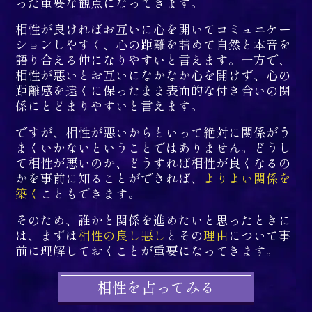
った重要な観点になってきます。
相性が良ければお互いに心を開いてコミュニケー
ションしやすく、心の距離を詰めて自然と本音を
語り合える仲になりやすいと言えます。一方で、
相性が悪いとお互いになかなか心を開けず、心の
距離感を遠くに保ったまま表面的な付き合いの関
係にとどまりやすいと言えます。
ですが、相性が悪いからといって絶対に関係がう
まくいかないということではありません。どうし
て相性が悪いのか、どうすれば相性が良くなるの
かを事前に知ることができれば、
よりよい関係を
築く
こともできます。
そのため、誰かと関係を進めたいと思ったときに
は、まずは
相性の良し悪し
とその
理由
について事
前に理解しておくことが重要になってきます。
相性を占ってみる