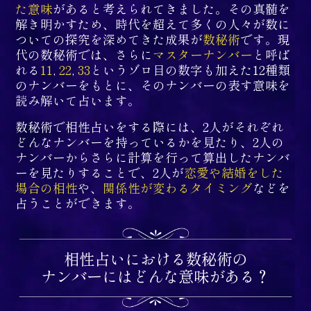
た意味
があると考えられてきました。その真髄を
解き明かすため、時代を超えて多くの人々が数に
ついての探究を深めてきた成果が
数秘術
です。現
代の数秘術では、さらに
マスターナンバー
と呼ば
れる
11
,
22
,
33
というゾロ目の数字も加えた12種類
のナンバーをもとに、そのナンバーの表す意味を
読み解いて占います。
数秘術で相性占いをする際には、2人がそれぞれ
どんなナンバーを持っているかを見たり、2人の
ナンバーからさらに計算を行って算出したナンバ
ーを見たりすることで、2人が
恋愛や結婚をした
場合の相性
や、
関係性が変わるタイミング
などを
占うことができます。
相性占いにおける数秘術の
ナンバーにはどんな意味がある？