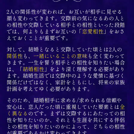
2人の関係性が変われば、お互いが相手に見せる
顔も変わってきます。交際前の気になるあの人と
の相性や交際している相手との相性といった段階
では、何よりもまずお互いの「
恋愛相性
」をおさ
えておくことが重要です。
対して、結婚となると交際していた頃とは2人の
関係性
も、
一緒にいることの意味
も全く変わって
きます。一生を誓う相手との相性を知りたい場合
は、「
結婚相性
」をより深く理解する必要があり
ます。結婚生活では交際中のような愛情に基づく
関係だけではなく、家計をともにし、将来の家族
計画を考えてゆく必要があります。
そのため、結婚相手に求める/求められる信頼や
安心は、恋人だった頃に重視していた要素とは
全
く異なる
のです。まずは交際するにあたっての相
性を知りたいのか、それとも生涯を共にする伴侶
との相性を知りたいのかによって、どちらの相性
が重要であるかは変わってきます。