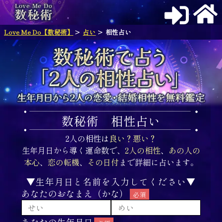
Love Me Do【数秘術】
占い
相性占い
数秘術 相性占い
2人の相性は
良い？悪い？
生年月日から導く運命数で、
2人の相性
、
あの人の
本心
、
恋の転機
、
その日付
まで詳細に占います。
▼生年月日と名前を入力してください▼
あなたのおなまえ（かな）
あなたの生年月日