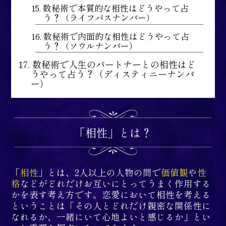
15. 数秘術で本質的な相性はどうやって占
う？（ライフパスナンバー）
16. 数秘術で内面的な相性はどうやって占
う？（ソウルナンバー）
17. 数秘術で人生のパートナーとの相性はど
うやって占う？（ディスティニーナンバ
ー）
「相性」とは？
「
相性
」とは、2人以上の人物の間で
価値観
や
性
格
などがどれだけお互いにとってうまく作用する
かを表す考え方です。恋愛において相性を考える
ということは「その人とどれだけ親密な関係性に
なれるか、一緒にいて心地よいと感じるか」とい